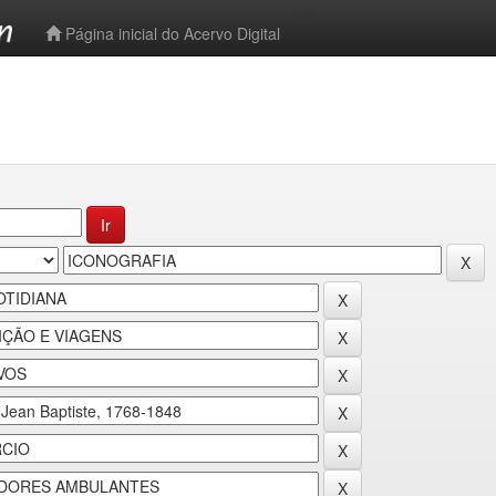
-->
Página inicial do Acervo Digital