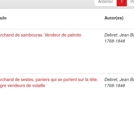
Anterior
1
P
tulo
Autor(es)
rchand de sambouras. Vendeur de palmito
Debret, Jean Ba
1768-1848
rchand de sestes, paniers qui se portent sur la tête.
Debret, Jean Ba
gre vendeurs de volaille
1768-1848