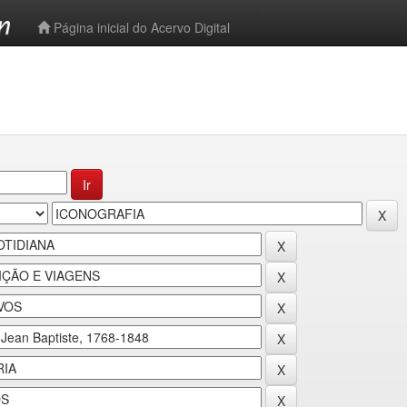
-->
Página inicial do Acervo Digital