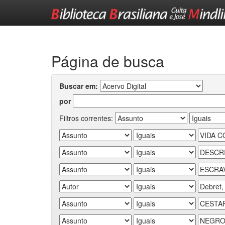
Skip
navigation
Página de busca
Buscar em:
por
Filtros correntes: