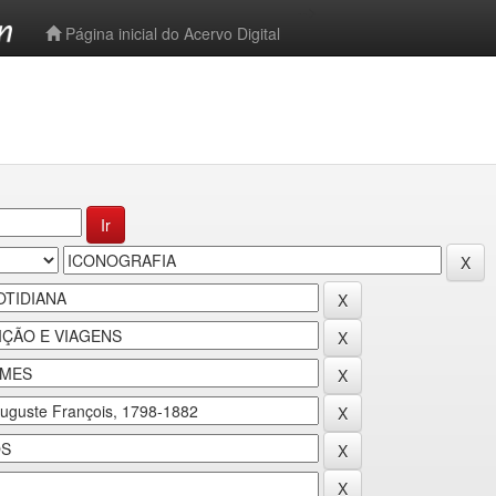
-->
Página inicial do Acervo Digital