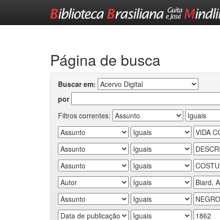
Skip
navigation
Página de busca
Buscar em:
por
Filtros correntes: