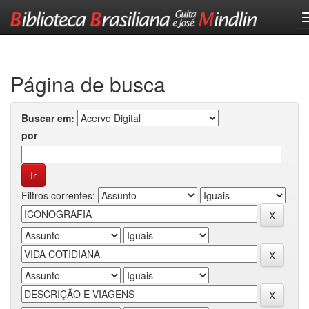
Skip
navigation
Página de busca
Buscar em:
por
Filtros correntes: