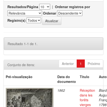
Resultados/Página
|
Ordenar registros por
Ordenar
Registro(s)
Resultado 1-1 de 1.
Anterior
1
Próximo
Conjunto de itens:
Pré-visualização
Data do
Título
Auto
documento
1862
Réception
Biard
dans les
Augu
forêts
Franç
vierges
1798