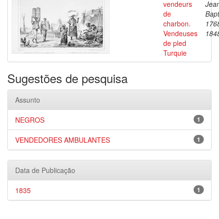
vendeurs
Jea
de
Bapt
charbon.
176
Vendeuses
184
de pled
Turquie
Sugestões de pesquisa
Assunto
NEGROS
1
VENDEDORES AMBULANTES
1
Data de Publicação
1835
1