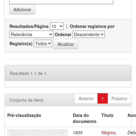
Resultados/Página
|
Ordenar registros por
Ordenar
Registro(s)
Resultado 1-1 de 1.
Anterior
1
Próximo
Conjunto de itens:
Pré-visualização
Data do
Título
Aut
documento
1835
Nègres,
Debr