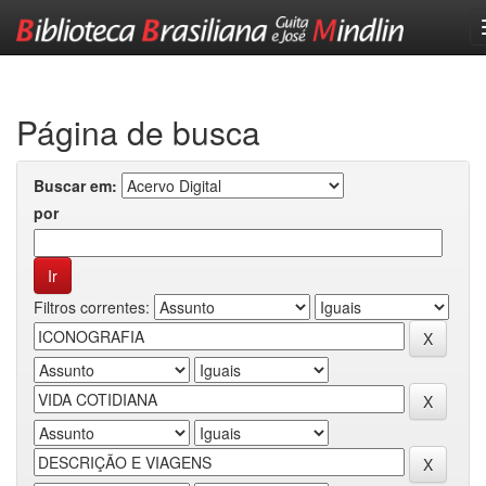
Skip
navigation
Página de busca
Buscar em:
por
Filtros correntes: