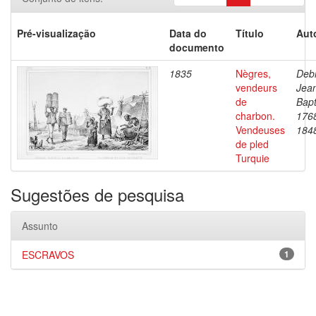
Pré-visualização
Data do
Título
Aut
documento
1835
Nègres,
Debr
vendeurs
Jea
de
Bapt
charbon.
176
Vendeuses
184
de pled
Turquie
Sugestões de pesquisa
Assunto
ESCRAVOS
1