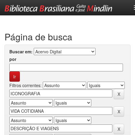
Skip
navigation
Página de busca
Buscar em:
por
Filtros correntes: