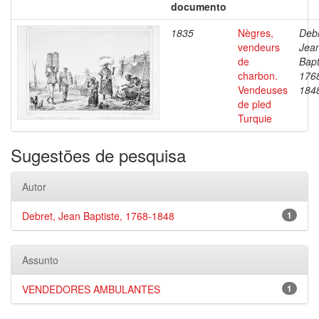
documento
1835
Nègres,
Debr
vendeurs
Jea
de
Bapt
charbon.
176
Vendeuses
184
de pled
Turquie
Sugestões de pesquisa
Autor
Debret, Jean Baptiste, 1768-1848
1
Assunto
VENDEDORES AMBULANTES
1