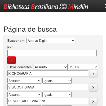
Skip
navigation
Página de busca
Buscar em:
por
Filtros correntes: