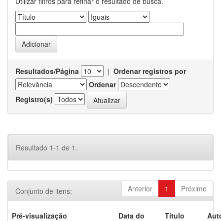
Utilizar filtros para refinar o resultado de busca.
Resultados/Página
|
Ordenar registros por
Ordenar
Registro(s)
Resultado 1-1 de 1.
Anterior
1
Próximo
Conjunto de itens:
Pré-visualização
Data do
Título
Aut