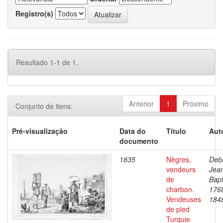
Registro(s)
Resultado 1-1 de 1.
Anterior
1
Próximo
Conjunto de itens:
Pré-visualização
Data do
Título
Aut
documento
1835
Nègres,
Debr
vendeurs
Jea
de
Bapt
charbon.
176
Vendeuses
184
de pled
Turquie