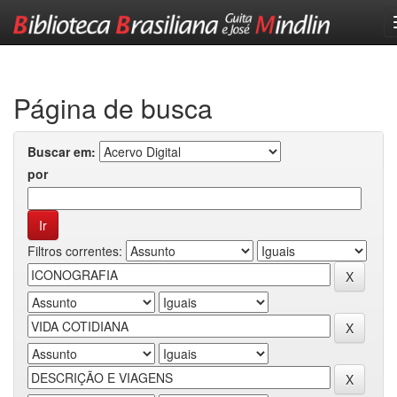
Skip
navigation
Página de busca
Buscar em:
por
Filtros correntes: