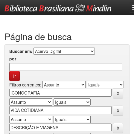
Skip
navigation
Página de busca
Buscar em:
por
Filtros correntes: