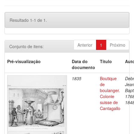
Resultado 1-1 de 1.
Anterior
1
Próximo
Conjunto de itens:
Pré-visualização
Data do
Título
Auto
documento
1835
Boutique
Debr
de
Jea
boulanger.
Bapt
Colonie
1768
suisse de
184
Cantagallo