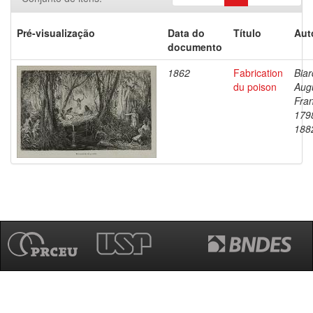
Pré-visualização
Data do
Título
Aut
documento
1862
Fabrication
Biar
du poison
Aug
Fran
179
188