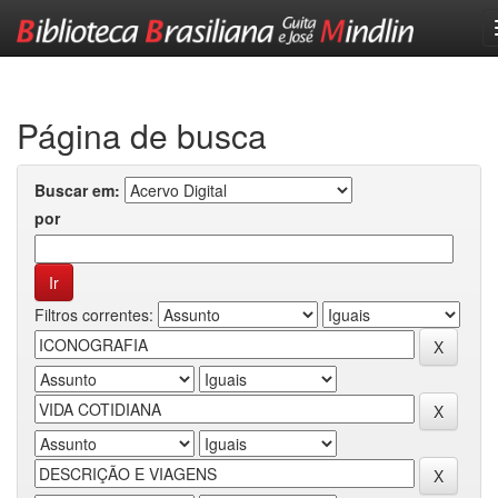
Skip
navigation
Página de busca
Buscar em:
por
Filtros correntes: