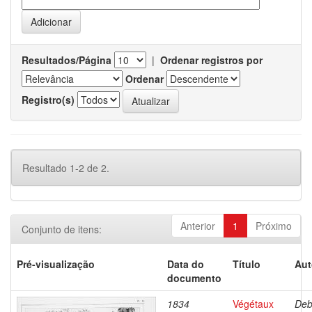
Resultados/Página
|
Ordenar registros por
Ordenar
Registro(s)
Resultado 1-2 de 2.
Anterior
1
Próximo
Conjunto de itens:
Pré-visualização
Data do
Título
Aut
documento
1834
Végétaux
Deb