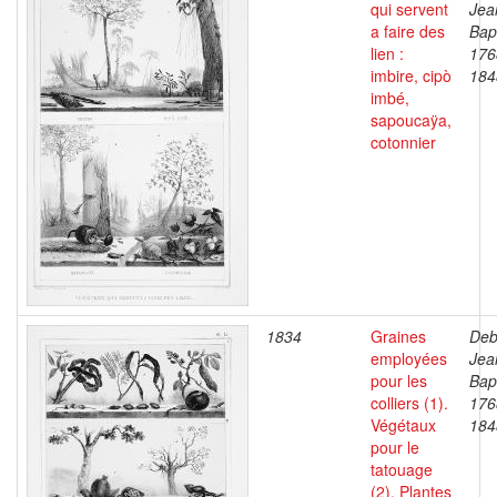
qui servent
Jea
a faire des
Bapt
lien :
176
imbire, cipò
184
imbé,
sapoucaÿa,
cotonnier
1834
Graines
Deb
employées
Jea
pour les
Bapt
colliers (1).
176
Végétaux
184
pour le
tatouage
(2). Plantes