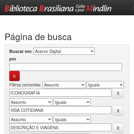
Skip
navigation
Página de busca
Buscar em:
por
Filtros correntes: