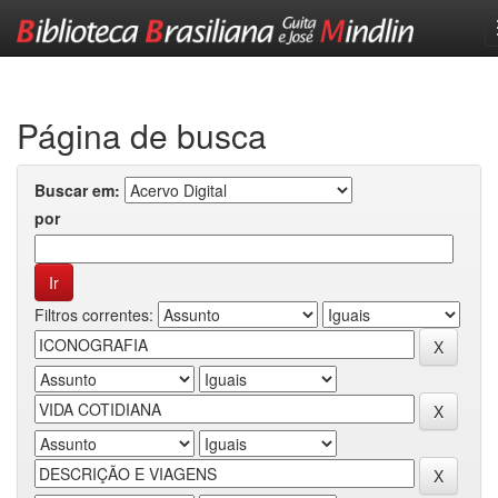
Skip
navigation
Página de busca
Buscar em:
por
Filtros correntes: