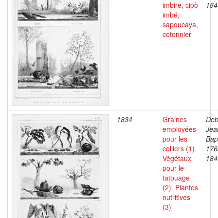
imbire, cipò
184
imbé,
sapoucaÿa,
cotonnier
1834
Graines
Deb
employées
Jea
pour les
Bapt
colliers (1).
176
Végétaux
184
pour le
tatouage
(2). Plantes
nutritives
(3)