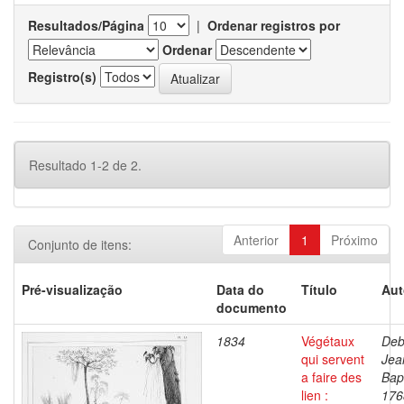
Resultados/Página
|
Ordenar registros por
Ordenar
Registro(s)
Resultado 1-2 de 2.
Anterior
1
Próximo
Conjunto de itens:
Pré-visualização
Data do
Título
Aut
documento
1834
Végétaux
Deb
qui servent
Jea
a faire des
Bapt
lien :
176