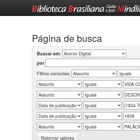
Skip
navigation
Página de busca
Buscar em:
por
Filtros correntes:
Retornar valores