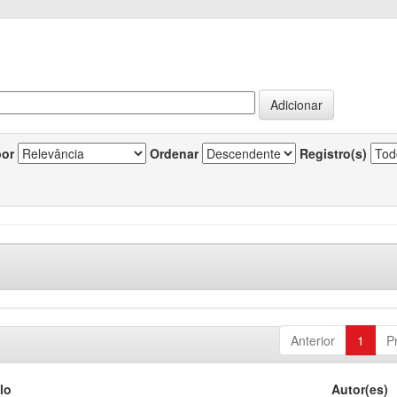
por
Ordenar
Registro(s)
Anterior
1
P
lo
Autor(es)