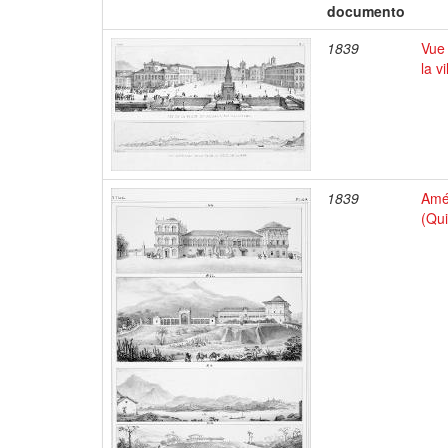
documento
1839
Vue 
la v
1839
Amél
(Qui