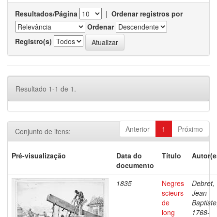
Resultados/Página
|
Ordenar registros por
Ordenar
Registro(s)
Resultado 1-1 de 1.
Anterior
1
Próximo
Conjunto de itens:
Pré-visualização
Data do
Título
Autor(e
documento
1835
Negres
Debret,
scieurs
Jean
de
Baptiste
long
1768-