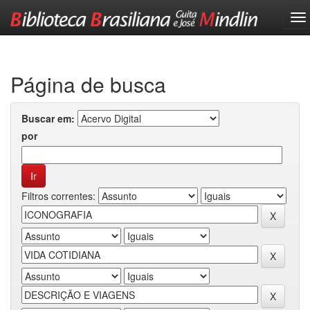
Skip
navigation
Página de busca
Buscar em:
por
Filtros correntes: