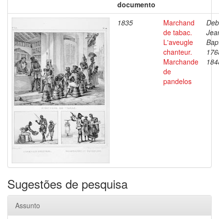
documento
1835
Marchand
Deb
de tabac.
Jea
L'aveugle
Bapt
chanteur.
176
Marchande
184
de
pandelos
Sugestões de pesquisa
Assunto