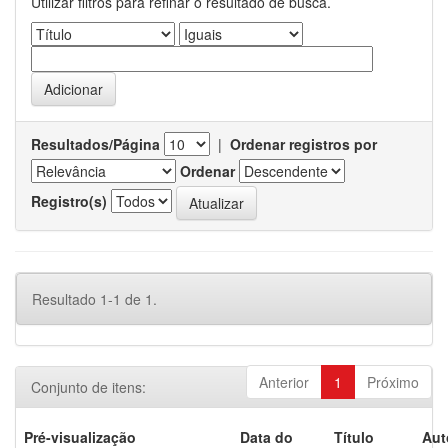
Utilizar filtros para refinar o resultado de busca.
Resultados/Página
|
Ordenar registros por
Ordenar
Registro(s)
Resultado 1-1 de 1.
Anterior
1
Próximo
Conjunto de itens:
Pré-visualização
Data do
Título
Aut