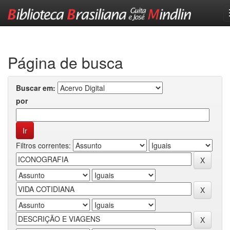
Skip
navigation
Página de busca
Buscar em:
por
Filtros correntes: