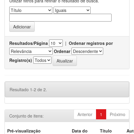
Utilizar filtros para refinar o resultado de busca.
Resultados/Página
|
Ordenar registros por
Ordenar
Registro(s)
Resultado 1-2 de 2.
Anterior
1
Próximo
Conjunto de itens:
Pré-visualização
Data do
Título
Aut