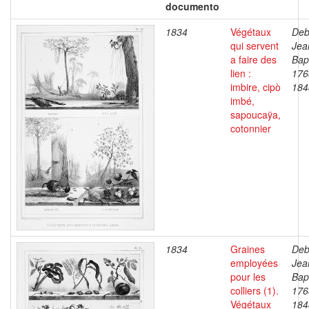
documento
1834
Végétaux
Deb
qui servent
Jea
a faire des
Bapt
lien :
176
imbire, cipò
184
imbé,
sapoucaÿa,
cotonnier
1834
Graines
Deb
employées
Jea
pour les
Bapt
colliers (1).
176
Végétaux
184