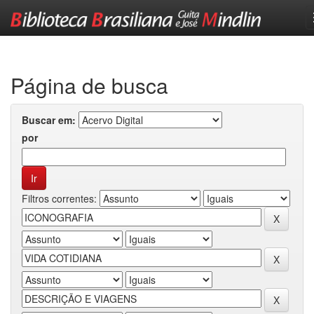
Skip
navigation
Página de busca
Buscar em:
por
Filtros correntes: