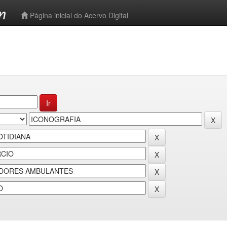
-->
Página inicial do Acervo Digital