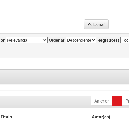
por
Ordenar
Registro(s)
Anterior
1
P
Título
Autor(es)