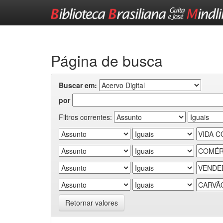
Skip
navigation
Página de busca
Buscar em:
por
Filtros correntes:
Retornar valores