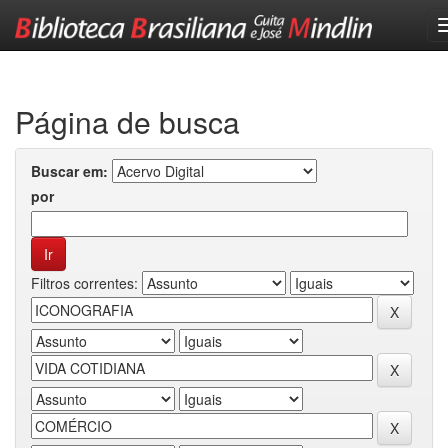
Skip
navigation
Página de busca
Buscar em:
por
Filtros correntes: