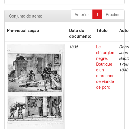
Anterior
1
Próximo
Conjunto de itens:
Pré-visualização
Data do
Título
Auto
documento
1835
Le
Debre
chirurgien
Jean
nègre.
Bapti
Boutique
1768
d'un
1848
marchand
de viande
de porc