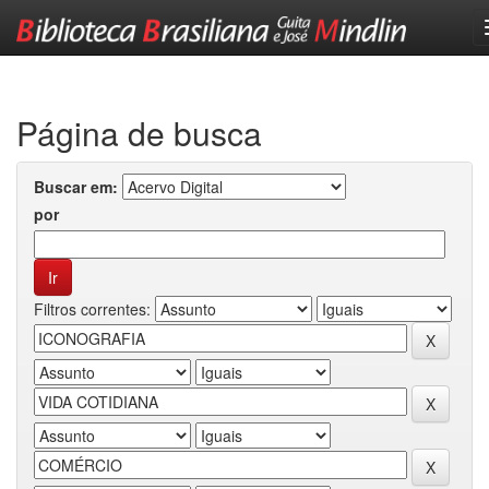
Skip
navigation
Página de busca
Buscar em:
por
Filtros correntes: