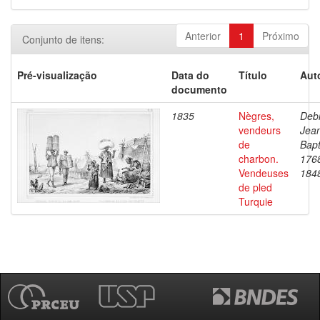
Anterior
1
Próximo
Conjunto de itens:
Pré-visualização
Data do
Título
Aut
documento
1835
Nègres,
Debr
vendeurs
Jea
de
Bapt
charbon.
176
Vendeuses
184
de pled
Turquie