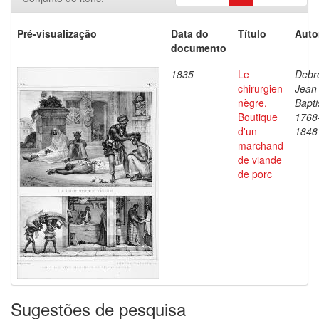
Pré-visualização
Data do
Título
Auto
documento
1835
Le
Debre
chirurgien
Jean
nègre.
Bapti
Boutique
1768
d'un
1848
marchand
de viande
de porc
Sugestões de pesquisa