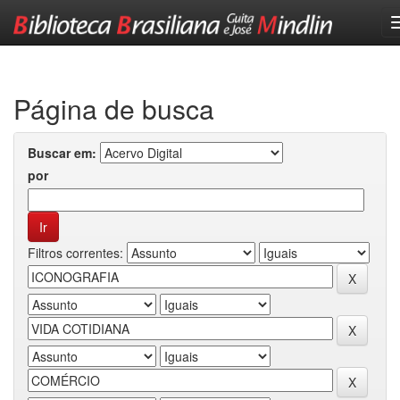
Skip
navigation
Página de busca
Buscar em:
por
Filtros correntes: