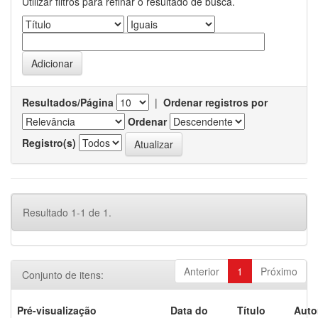
Utilizar filtros para refinar o resultado de busca.
Resultados/Página
|
Ordenar registros por
Ordenar
Registro(s)
Resultado 1-1 de 1.
Anterior
1
Próximo
Conjunto de itens:
Pré-visualização
Data do
Título
Auto