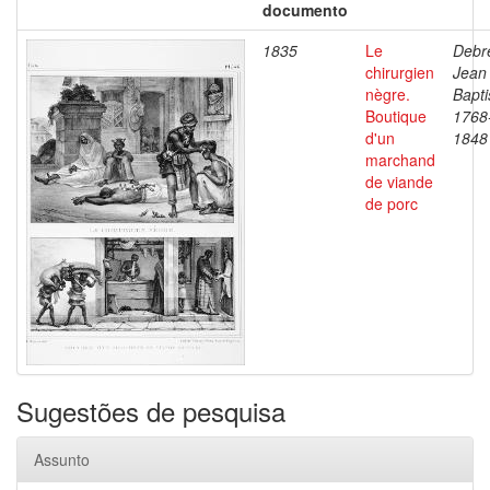
documento
1835
Le
Debre
chirurgien
Jean
nègre.
Bapti
Boutique
1768
d'un
1848
marchand
de viande
de porc
Sugestões de pesquisa
Assunto