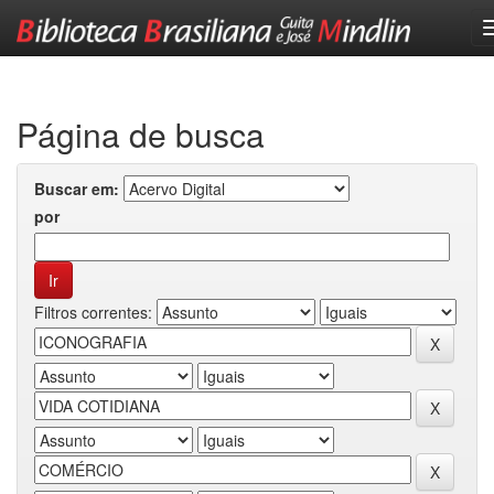
Skip
navigation
Página de busca
Buscar em:
por
Filtros correntes: