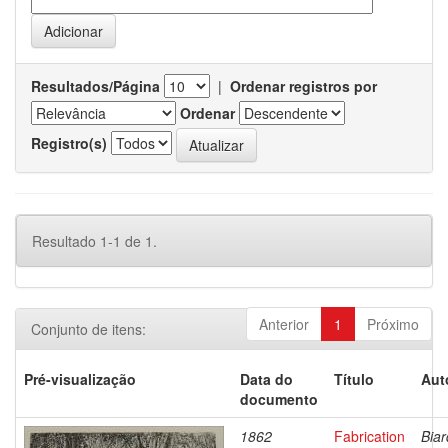
Resultados/Página
|
Ordenar registros por
Ordenar
Registro(s)
Resultado 1-1 de 1.
Anterior
1
Próximo
Conjunto de itens:
Pré-visualização
Data do
Título
Aut
documento
1862
Fabrication
Biar