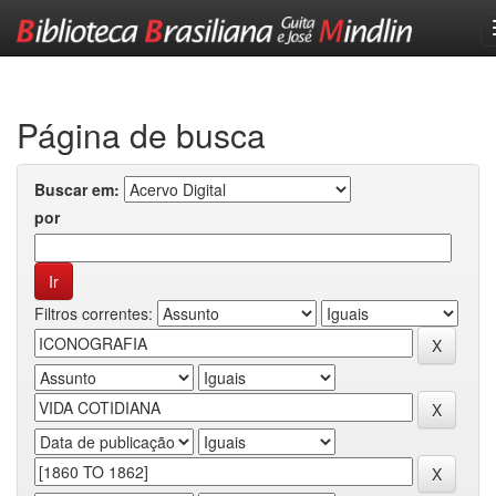
Skip
navigation
Página de busca
Buscar em:
por
Filtros correntes: