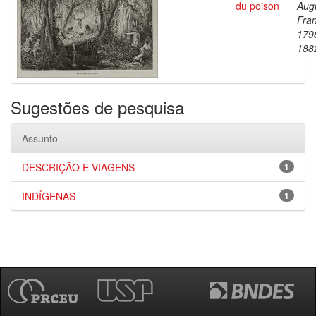
du poison
Aug
Fran
179
188
Sugestões de pesquisa
Assunto
DESCRIÇÃO E VIAGENS
1
INDÍGENAS
1