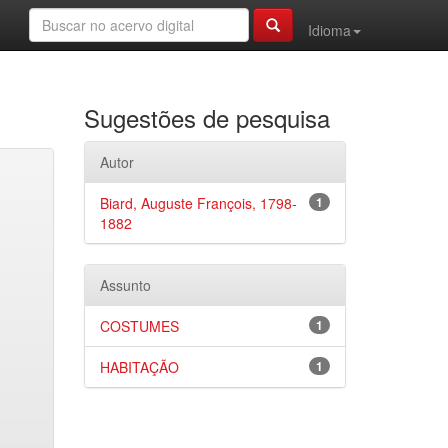
Idioma
Sugestões de pesquisa
Autor
Biard, Auguste François, 1798-
1
1882
Assunto
COSTUMES
1
HABITAÇÃO
1