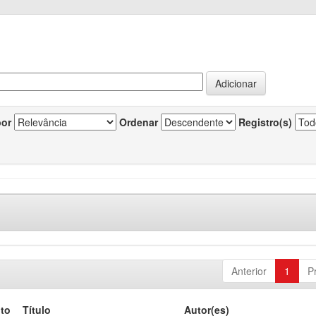
por
Ordenar
Registro(s)
Anterior
1
P
to
Título
Autor(es)