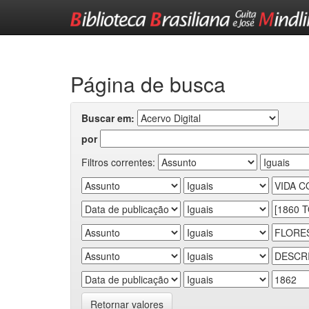
Skip
navigation
Página de busca
Buscar em:
por
Filtros correntes:
Retornar valores