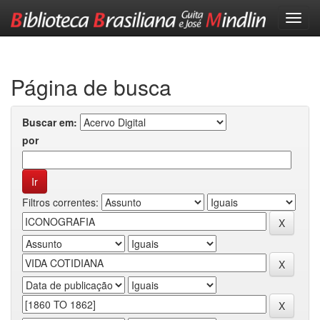
Skip
navigation
Página de busca
Buscar em:
por
Filtros correntes: