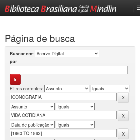
Skip
navigation
Página de busca
Buscar em:
por
Filtros correntes: