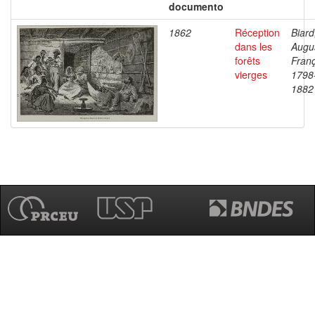
documento
1862
Réception
Biard
dans les
Augu
forêts
Franç
vierges
1798
1882