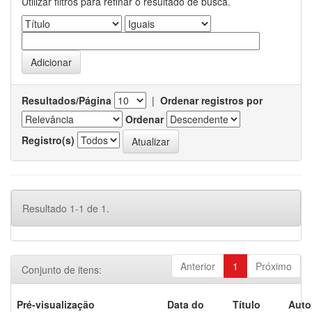
Utilizar filtros para refinar o resultado de busca.
Resultados/Página
|
Ordenar registros por
Ordenar
Registro(s)
Resultado 1-1 de 1.
Anterior
1
Próximo
Conjunto de itens:
Pré-visualização
Data do
Título
Auto