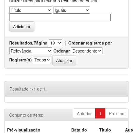
Utilizar filtros para refinar o resultado de busca.
Resultados/Página
|
Ordenar registros por
Ordenar
Registro(s)
Resultado 1-1 de 1.
Anterior
1
Próximo
Conjunto de itens:
Pré-visualização
Data do
Título
Aut