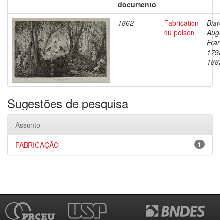
documento
1862
Fabrication
Biar
du poison
Aug
Fran
179
188
Sugestões de pesquisa
Assunto
FABRICAÇÃO
1