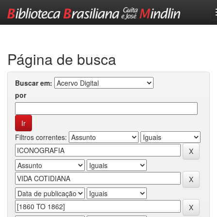
Skip
navigation
Página de busca
Buscar em:
por
Filtros correntes: