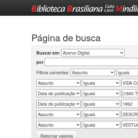
Skip
navigation
Página de busca
Buscar em:
por
Filtros correntes:
Retornar valores