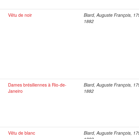
Vêtu de noir
Biard, Auguste François, 17
1882
Dames brésiliennes à Rio-de-
Biard, Auguste François, 17
Janeiro
1882
Vêtu de blanc
Biard, Auguste François, 17