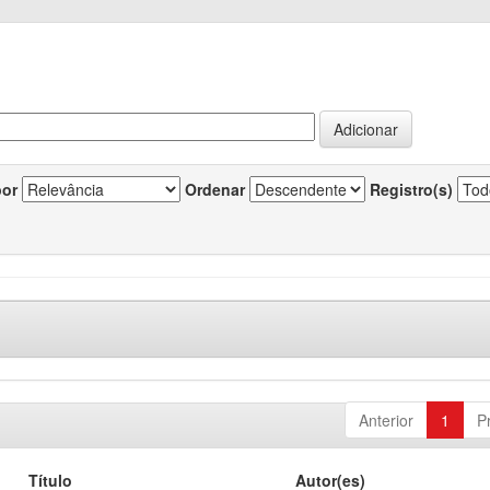
por
Ordenar
Registro(s)
Anterior
1
P
Título
Autor(es)