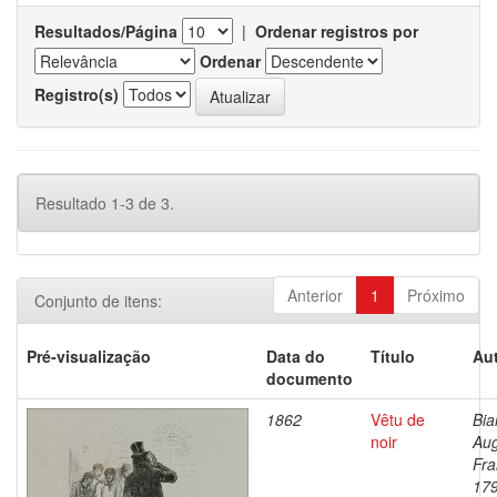
Resultados/Página
|
Ordenar registros por
Ordenar
Registro(s)
Resultado 1-3 de 3.
Anterior
1
Próximo
Conjunto de itens:
Pré-visualização
Data do
Título
Aut
documento
1862
Vêtu de
Bia
noir
Au
Fra
17