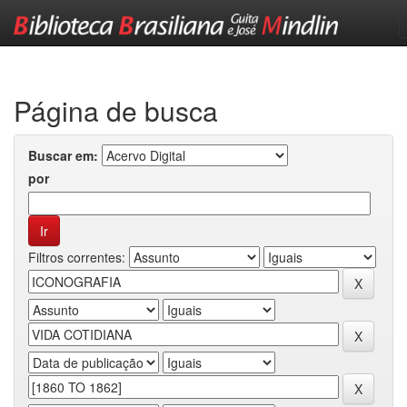
Skip
navigation
Página de busca
Buscar em:
por
Filtros correntes: