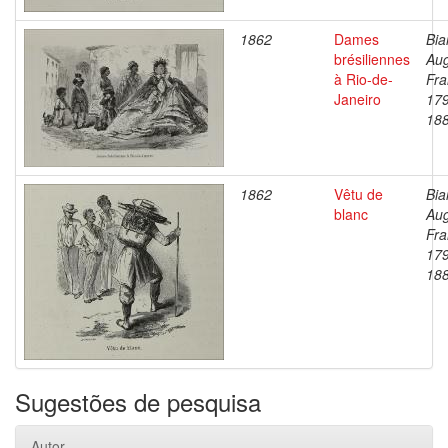
1862
Dames
Bia
brésiliennes
Au
à Rio-de-
Fra
Janeiro
17
18
1862
Vêtu de
Bia
blanc
Au
Fra
17
18
Sugestões de pesquisa
Autor