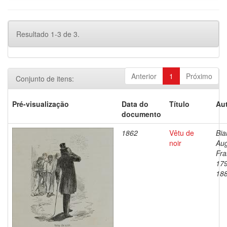
Resultado 1-3 de 3.
Anterior
1
Próximo
Conjunto de itens:
Pré-visualização
Data do
Título
Aut
documento
1862
Vêtu de
Bia
noir
Au
Fra
17
18