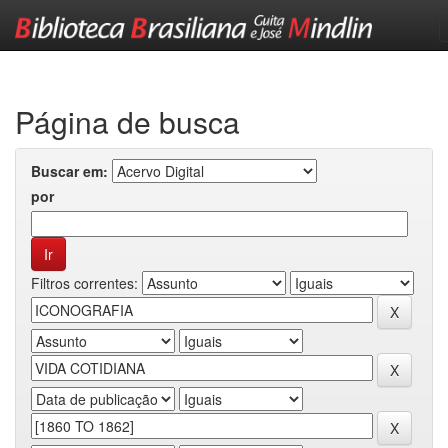
Skip
navigation
Página de busca
Buscar em:
por
Filtros correntes: