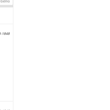
róximo
8-1848