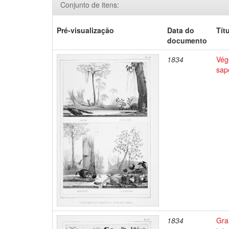
Conjunto de itens:
Pré-visualização
Data do
Tít
documento
1834
Végé
sap
1834
Gra