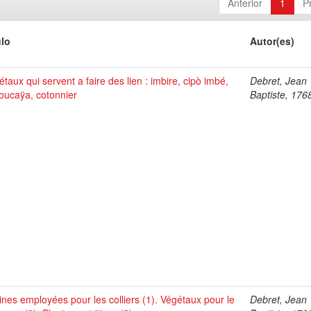
Anterior
1
P
ulo
Autor(es)
taux qui servent a faire des lien : imbire, cipò imbé,
Debret, Jean
oucaÿa, cotonnier
Baptiste, 176
ines employées pour les colliers (1). Végétaux pour le
Debret, Jean