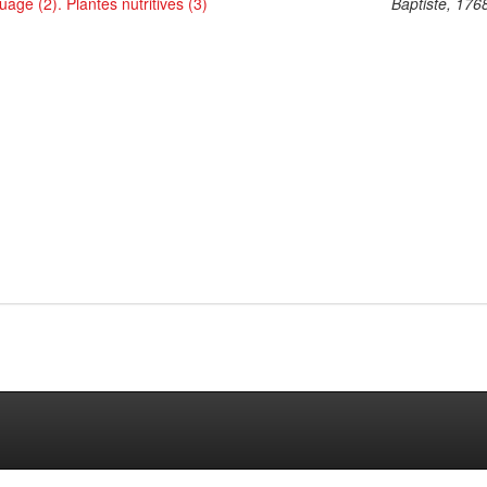
uage (2). Plantes nutritives (3)
Baptiste, 176