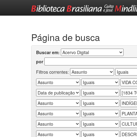
Skip
navigation
Página de busca
Buscar em:
por
Filtros correntes: