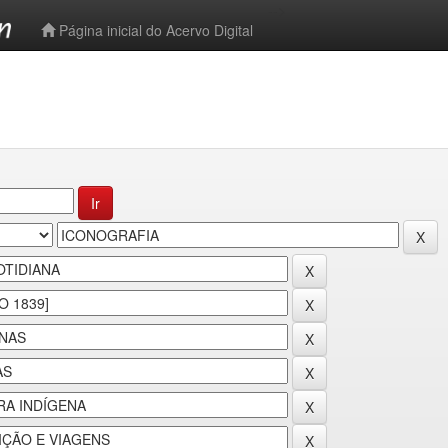
-->
Página inicial do Acervo Digital