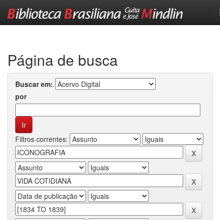
Skip
navigation
Página de busca
Buscar em:
por
Filtros correntes: