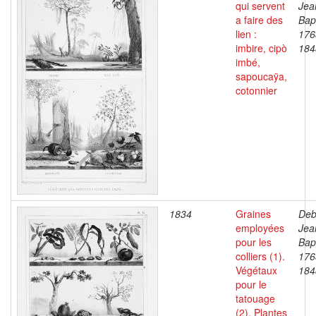
qui servent
Jea
a faire des
Bapt
lien :
176
imbire, cipò
184
imbé,
sapoucaÿa,
cotonnier
1834
Graines
Deb
employées
Jea
pour les
Bapt
colliers (1).
176
Végétaux
184
pour le
tatouage
(2). Plantes