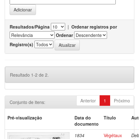
Resultados/Página
|
Ordenar registros por
Ordenar
Registro(s)
Resultado 1-2 de 2.
Anterior
1
Próximo
Conjunto de itens:
Pré-visualização
Data do
Título
Aut
documento
1834
Végétaux
Deb