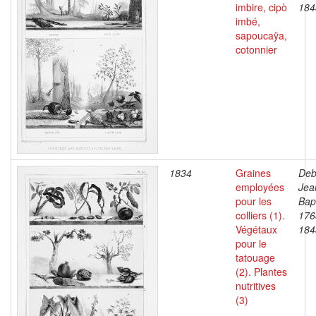
imbire, cipò
184
imbé,
sapoucaÿa,
cotonnier
1834
Graines
Deb
employées
Jea
pour les
Bapt
colliers (1).
176
Végétaux
184
pour le
tatouage
(2). Plantes
nutritives
(3)