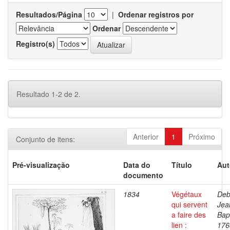
Resultados/Página
|
Ordenar registros por
Ordenar
Registro(s)
Resultado 1-2 de 2.
Anterior
1
Próximo
Conjunto de itens:
Pré-visualização
Data do
Título
Aut
documento
1834
Végétaux
Deb
qui servent
Jea
a faire des
Bapt
lien :
176