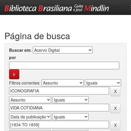
Skip
navigation
Página de busca
Buscar em:
por
Filtros correntes: