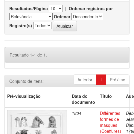
Resultados/Página
|
Ordenar registros por
Ordenar
Registro(s)
Resultado 1-1 de 1.
Anterior
1
Próximo
Conjunto de itens:
Pré-visualização
Data do
Título
Aut
documento
1834
Différentes
Debr
formes de
Jea
masques
Bapt
(Coëffures)
176