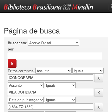
Skip
navigation
Página de busca
Buscar em:
por
Filtros correntes: