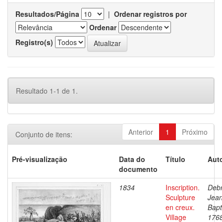
Resultados/Página
|
Ordenar registros por
Ordenar
Registro(s)
Resultado 1-1 de 1.
Anterior
1
Próximo
Conjunto de itens:
Pré-visualização
Data do
Título
Auto
documento
1834
Inscription.
Debr
Sculpture
Jea
en creux.
Bapt
Village
176