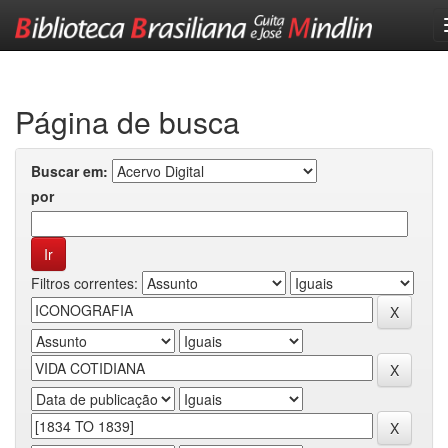
Skip
navigation
Página de busca
Buscar em:
por
Filtros correntes: