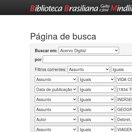
Skip
navigation
Página de busca
Buscar em:
por
Filtros correntes: