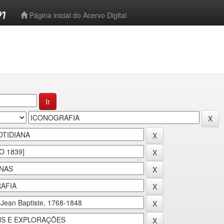
-->
Página inicial do Acervo Digital