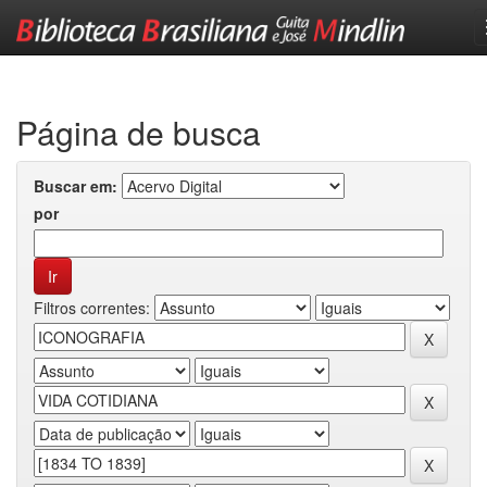
Skip
navigation
Página de busca
Buscar em:
por
Filtros correntes: