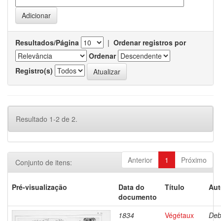
Resultados/Página
|
Ordenar registros por
Ordenar
Registro(s)
Resultado 1-2 de 2.
Anterior
1
Próximo
Conjunto de itens:
Pré-visualização
Data do
Título
Aut
documento
1834
Végétaux
Deb