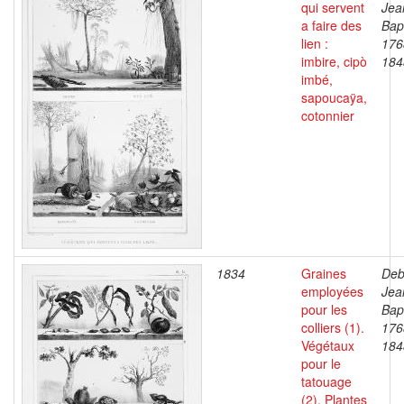
qui servent
Jea
a faire des
Bapt
lien :
176
imbire, cipò
184
imbé,
sapoucaÿa,
cotonnier
1834
Graines
Deb
employées
Jea
pour les
Bapt
colliers (1).
176
Végétaux
184
pour le
tatouage
(2). Plantes