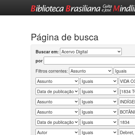
Skip
navigation
Página de busca
Buscar em:
por
Filtros correntes: