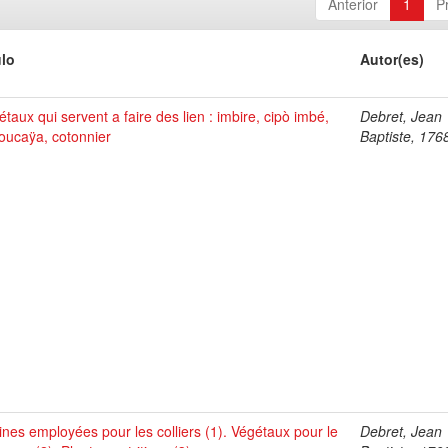
Anterior
1
P
ulo
Autor(es)
taux qui servent a faire des lien : imbire, cipò imbé,
Debret, Jean
oucaÿa, cotonnier
Baptiste, 176
ines employées pour les colliers (1). Végétaux pour le
Debret, Jean