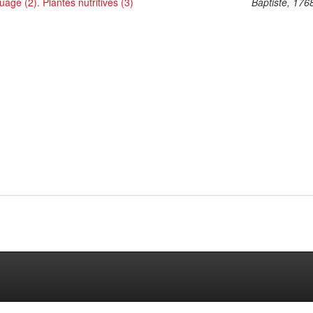
uage (2). Plantes nutritives (3)
Baptiste, 176