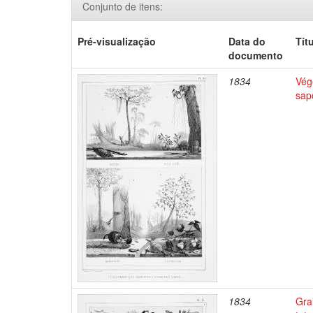
Conjunto de itens:
Pré-visualização
Data do
Tít
documento
1834
Végé
sap
1834
Gra