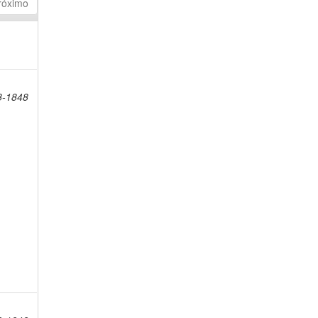
róximo
8-1848