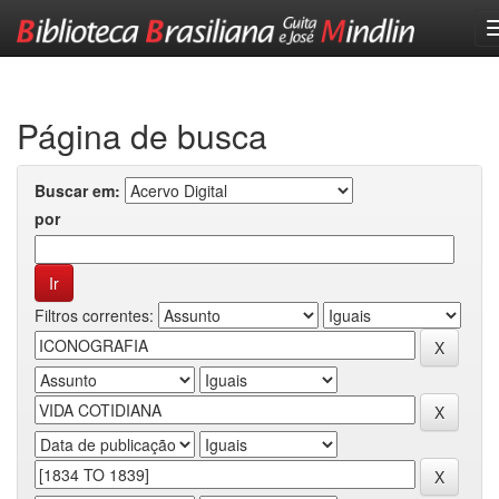
Skip
navigation
Página de busca
Buscar em:
por
Filtros correntes: