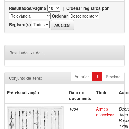
Resultados/Página
|
Ordenar registros por
Ordenar
Registro(s)
Resultado 1-1 de 1.
Anterior
1
Próximo
Conjunto de itens:
Pré-visualização
Data do
Título
Auto
documento
1834
Armes
Debre
offensives
Jean
Bapti
1768