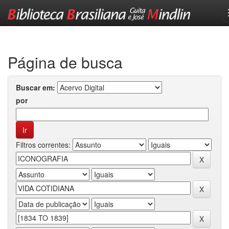
Skip
navigation
Página de busca
Buscar em:
por
Filtros correntes: