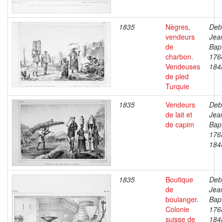
1835
Nègres,
Deb
vendeurs
Jea
de
Bapt
charbon.
176
Vendeuses
184
de pled
Turquie
1835
Vendeurs
Deb
de lait et
Jea
de capim
Bapt
176
184
1835
Boutique
Deb
de
Jea
boulanger.
Bapt
Colonie
176
suisse de
184