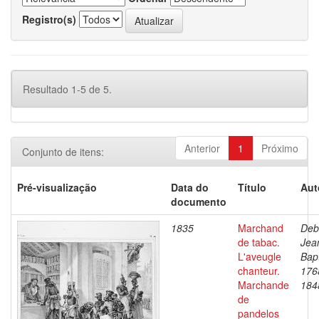
Registro(s)
Resultado 1-5 de 5.
Anterior
1
Próximo
Conjunto de itens:
Pré-visualização
Data do
Título
Aut
documento
1835
Marchand
Deb
de tabac.
Jea
L'aveugle
Bapt
chanteur.
176
Marchande
184
de
pandelos