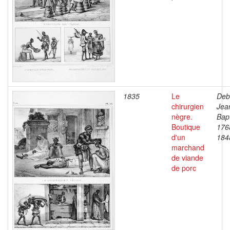
1835
Le
Deb
chirurgien
Jea
nègre.
Bapt
Boutique
176
d'un
184
marchand
de viande
de porc