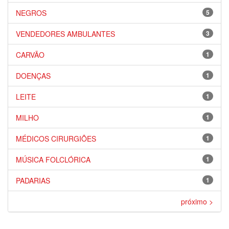
NEGROS
5
VENDEDORES AMBULANTES
3
CARVÃO
1
DOENÇAS
1
LEITE
1
MILHO
1
MÉDICOS CIRURGIÕES
1
MÚSICA FOLCLÓRICA
1
PADARIAS
1
próximo >