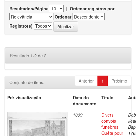
Resultados/Página
|
Ordenar registros por
Ordenar
Registro(s)
Resultado 1-2 de 2.
Anterior
1
Próximo
Conjunto de itens:
Pré-visualização
Data do
Título
Aut
documento
1839
Divers
Deb
convois
Jea
funébres.
Bapt
Quête pour
176