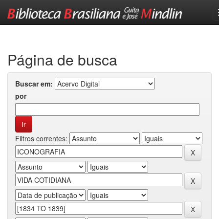
Skip
navigation
Página de busca
Buscar em:
por
Filtros correntes: