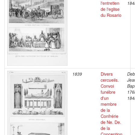
l'entretien
184
de l'eglise
du Rosario
1839
Divers
Deb
cercueils.
Jea
Convoi
Bapt
funébre
176
d'un
184
membre
de la
Confrérie
de Ne. De.
de la
Conception