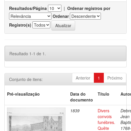
Resultados/Página
|
Ordenar registros por
Ordenar
Registro(s)
Resultado 1-1 de 1.
Anterior
1
Próximo
Conjunto de itens:
Pré-visualização
Data do
Título
Autor
documento
1839
Divers
Debre
convois
Jean
funébres.
Bapti
Quête
1768