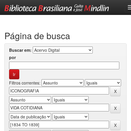
Skip
navigation
Página de busca
Buscar em:
por
Filtros correntes: