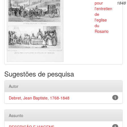
pour
1848
l'entretien
de
l'eglise
du
Rosario
Sugestões de pesquisa
Autor
Debret, Jean Baptiste, 1768-1848
1
Assunto
1