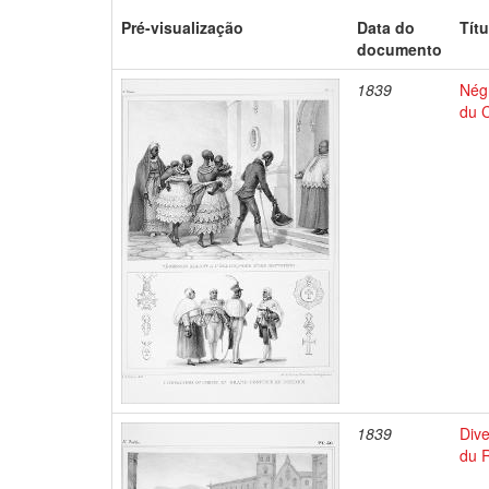
Pré-visualização
Data do
Títu
documento
1839
Négr
du C
1839
Dive
du 