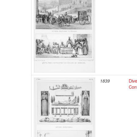
1839
Dive
Conf