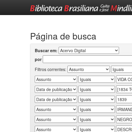
Skip
navigation
Página de busca
Buscar em:
por
Filtros correntes: