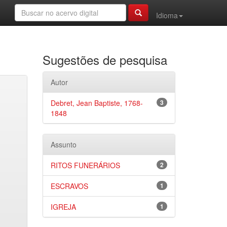
Idioma
Sugestões de pesquisa
Autor
Debret, Jean Baptiste, 1768-
3
1848
Assunto
RITOS FUNERÁRIOS
2
ESCRAVOS
1
IGREJA
1