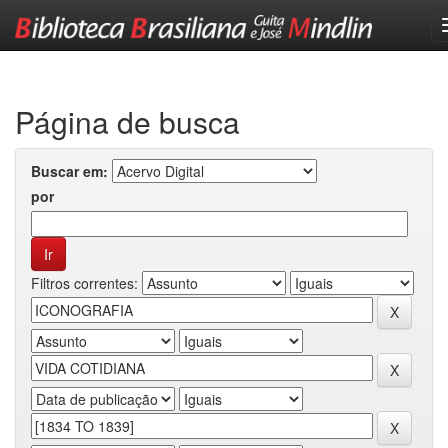
Skip
navigation
Página de busca
Buscar em:
por
Filtros correntes: