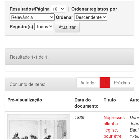
Resultados/Página
|
Ordenar registros por
Ordenar
Registro(s)
Resultado 1-1 de 1.
Anterior
1
Próximo
Conjunto de itens:
Pré-visualização
Data do
Título
Auto
documento
1839
Négresses
Debr
allant a
Jea
l'église,
Bapt
pour être
1768