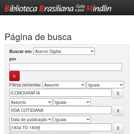
Skip
navigation
Página de busca
Buscar em:
por
Filtros correntes: