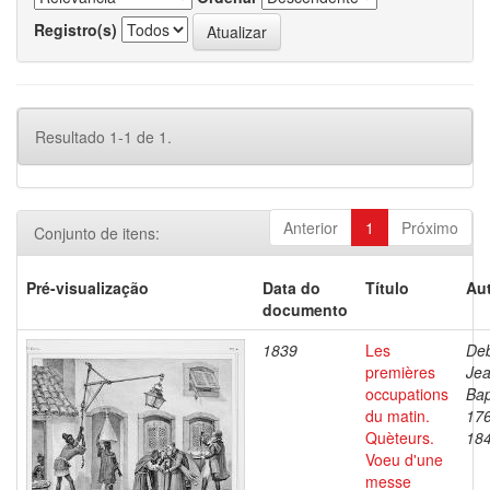
Registro(s)
Resultado 1-1 de 1.
Anterior
1
Próximo
Conjunto de itens:
Pré-visualização
Data do
Título
Aut
documento
1839
Les
Deb
premières
Je
occupations
Bap
du matin.
17
Quèteurs.
18
Voeu d'une
messe