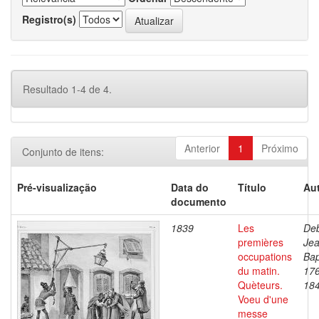
Registro(s)
Resultado 1-4 de 4.
Anterior
1
Próximo
Conjunto de itens:
Pré-visualização
Data do
Título
Aut
documento
1839
Les
Deb
premières
Je
occupations
Bap
du matin.
17
Quèteurs.
18
Voeu d'une
messe