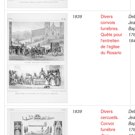
1839
Divers
Deb
convois
Je
funébres.
Bap
Quête pour
17
l'entretien
18
de l'eglise
du Rosario
1839
Divers
Deb
cercueils.
Je
Convoi
Bap
funébre
17