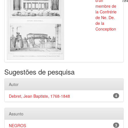
d'un
18
membre de
la Confrérie
de Ne. De.
de la
Conception
Sugestões de pesquisa
Autor
Debret, Jean Baptiste, 1768-1848
4
Assunto
NEGROS
3