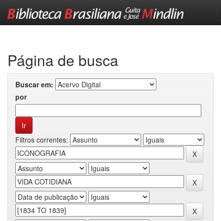
Skip
navigation
Página de busca
Buscar em:
por
Filtros correntes: