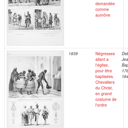
demandée
comme
aumône
1839
Négresses
Deb
allant a
Je
l'église,
Bap
pour être
17
baptisées.
18
Chevaliers
du Christ,
en grand
costume de
l'ordre