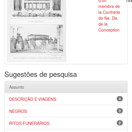
d'un
18
membre de
la Confrérie
de Ne. De.
de la
Conception
Sugestões de pesquisa
Assunto
DESCRIÇÃO E VIAGENS
4
NEGROS
3
RITOS FUNERÁRIOS
2