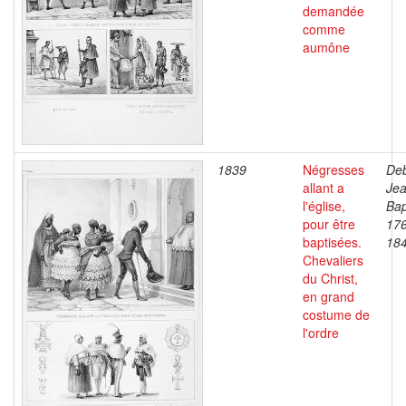
demandée
comme
aumône
1839
Négresses
Deb
allant a
Je
l'église,
Bap
pour être
17
baptisées.
18
Chevaliers
du Christ,
en grand
costume de
l'ordre