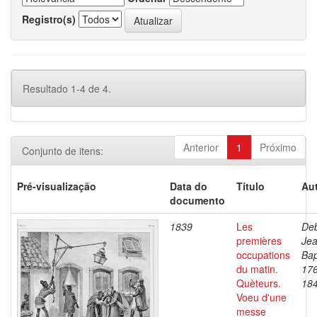
Registro(s)
Resultado 1-4 de 4.
Anterior
1
Próximo
Conjunto de itens:
Pré-visualização
Data do
Título
Aut
documento
1839
Les
Deb
premières
Je
occupations
Bap
du matin.
17
Quèteurs.
18
Voeu d'une
messe