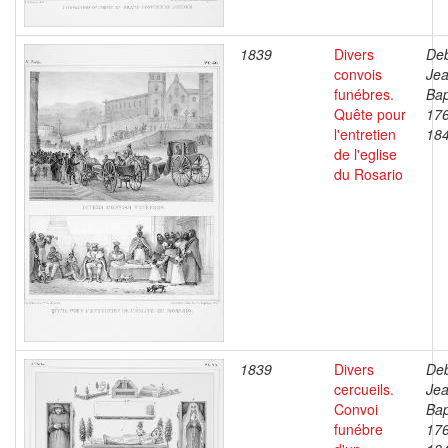
1839
Divers
Deb
convois
Je
funébres.
Bap
Quête pour
17
l'entretien
18
de l'eglise
du Rosario
1839
Divers
Deb
cercueils.
Je
Convoi
Bap
funébre
17