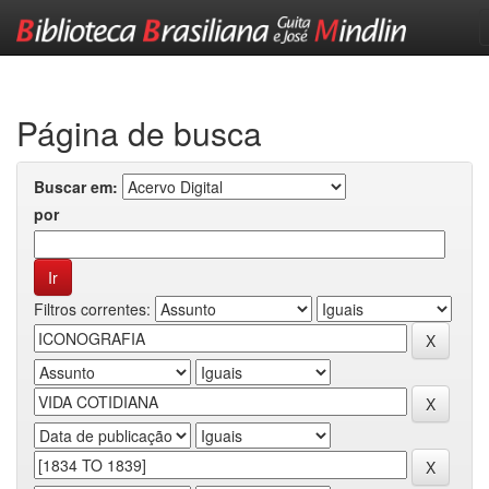
Skip
navigation
Página de busca
Buscar em:
por
Filtros correntes: