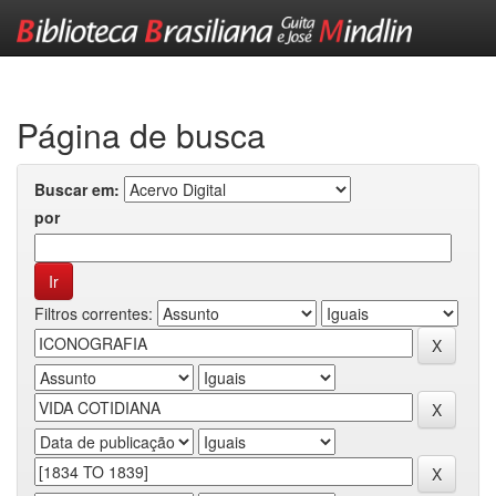
Skip
navigation
Página de busca
Buscar em:
por
Filtros correntes: