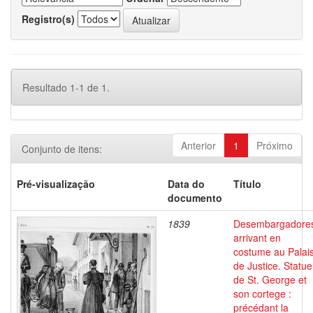
Registro(s)
Resultado 1-1 de 1.
Anterior
1
Próximo
Conjunto de itens:
Pré-visualização
Data do
Título
documento
1839
Desembargadore
arrivant en
costume au Palai
de Justice. Statue
de St. George et
son cortege :
précédant la