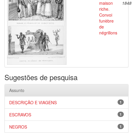
maison
1848
riche.
Convoi
funèbre
de
négrillons
Sugestões de pesquisa
Assunto
DESCRIÇÃO E VIAGENS
1
ESCRAVOS
1
NEGROS
1