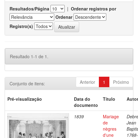
Resultados/Página
|
Ordenar registros por
Ordenar
Registro(s)
Resultado 1-1 de 1.
Anterior
1
Próximo
Conjunto de itens:
Pré-visualização
Data do
Título
Autor
documento
1839
Mariage
Debre
de
Jean
nègres
Baptis
d'une
1768-