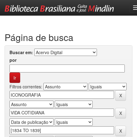
Skip
navigation
Página de busca
Buscar em:
por
Filtros correntes: