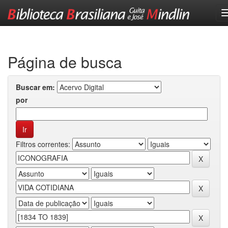
Skip
navigation
Página de busca
Buscar em:
por
Filtros correntes: