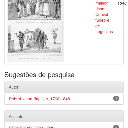
maison
1848
riche.
Convoi
funèbre
de
négrillons
Sugestões de pesquisa
Autor
Debret, Jean Baptiste, 1768-1848
1
Assunto
1