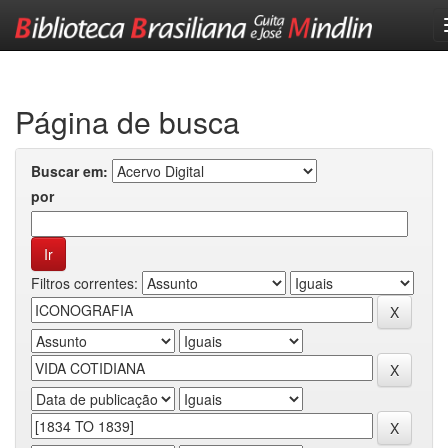
Skip
navigation
Página de busca
Buscar em:
por
Filtros correntes: