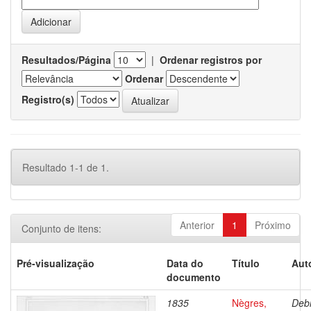
Resultados/Página
|
Ordenar registros por
Ordenar
Registro(s)
Resultado 1-1 de 1.
Anterior
1
Próximo
Conjunto de itens:
Pré-visualização
Data do
Título
Aut
documento
1835
Nègres,
Debr