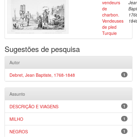
vendeurs
Jea
de
Bapt
charbon.
176
Vendeuses
184
de pled
Turquie
Sugestões de pesquisa
Autor
Debret, Jean Baptiste, 1768-1848
1
Assunto
DESCRIÇÃO E VIAGENS
1
MILHO
1
NEGROS
1